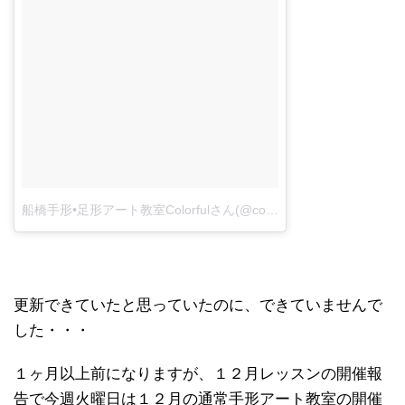
船橋手形
•
足形アート教室
Colorful
さん
(@colorful_art_baby)
がシェ
更新できていたと思っていたのに、できていませんで
した・・・
１ヶ月以上前になりますが、１２月レッスンの開催報
告で今週火曜日は１２月の通常手形アート教室の開催